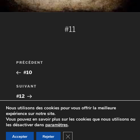
#11
Navigation
Article
PRÉCÉDENT
de
précédent
#10
l’article
Article
SUIVANT
suivant
#12
Nous utilisons des cookies pour vous offrir la meilleure
expérience sur notre site.
Vous pouvez en savoir plus sur les cookies que nous utilisons ou
les désactiver dans
paramètres
.
Politique de confidentialité
une création spiral
Fermer la bannière des cookies GD
Accepter
Rejeter