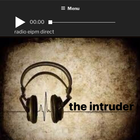
Aller
Menu
au
contenu
00.00
principal
radio eipm direct