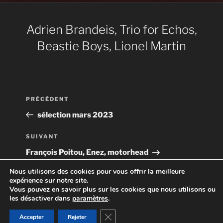
Adrien Brandeis, Trio for Echos,
Beastie Boys, Lionel Martin
Navigation
Article
PRÉCÉDENT
de
précédent
sélection mars 2023
l’article
Article
SUIVANT
suivant
François Poitou, Enez, motorhead
Nous utilisons des cookies pour vous offrir la meilleure
expérience sur notre site.
Vous pouvez en savoir plus sur les cookies que nous utilisons ou
les désactiver dans
paramètres
.
Politique de confidentialité
une création spiral
Fermer la bannière des cookies GD
Accepter
Rejeter