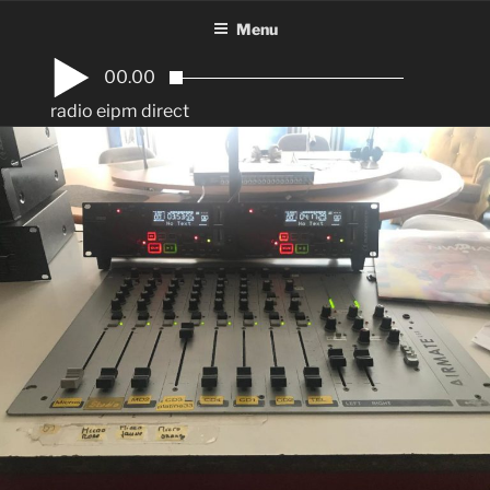
Aller
Menu
au
contenu
00.00
principal
radio eipm direct