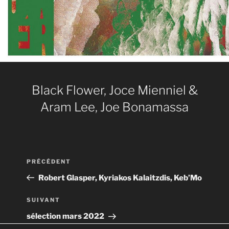
Black Flower, Joce Mienniel &
Aram Lee, Joe Bonamassa
Navigation
Article
PRÉCÉDENT
de
précédent
Robert Glasper, Kyriakos Kalaitzdis, Keb’Mo
l’article
Article
SUIVANT
suivant
sélection mars 2022