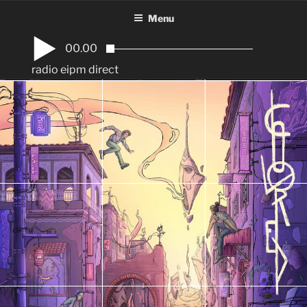
Aller
Menu
au
contenu
00.00
principal
radio eipm direct