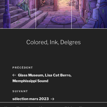
Colored, Ink, Delgres
Navigation
Article
PRÉCÉDENT
de
précédent
Glass Museum, Lisa Cat Berro,
l’article
Memphissippi Sound
Article
SUIVANT
suivant
sélection mars 2023