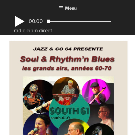
Aller
Menu
au
contenu
00.00
principal
radio eipm direct