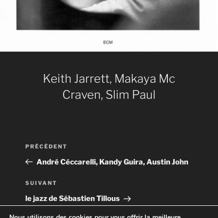
Keith Jarrett, Makaya Mc
Craven, Slim Paul
Navigation
Article
PRÉCÉDENT
de
précédent
André Céccarelli, Kandy Guira, Austin John
l’article
Article
SUIVANT
suivant
le jazz de Sébastien Tillous
Nous utilisons des cookies pour vous offrir la meilleure