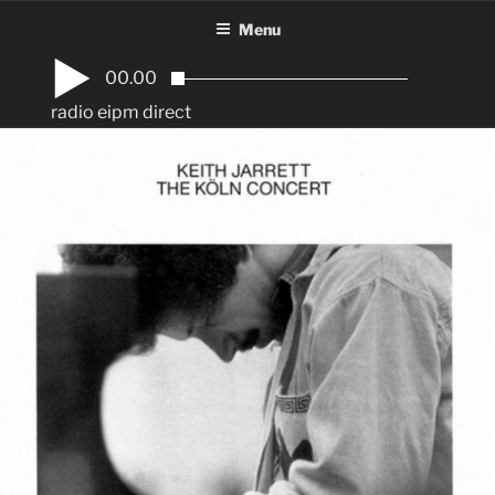
Aller
Menu
au
contenu
00.00
principal
radio eipm direct