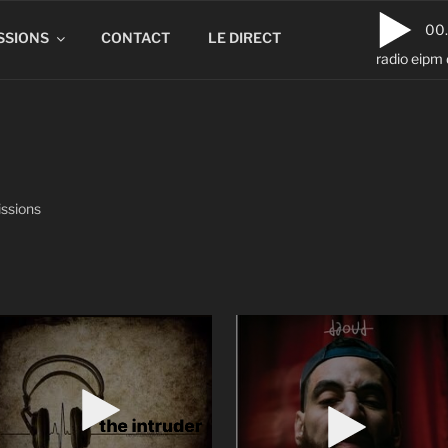
00
SSIONS
CONTACT
LE DIRECT
radio eipm 
issions