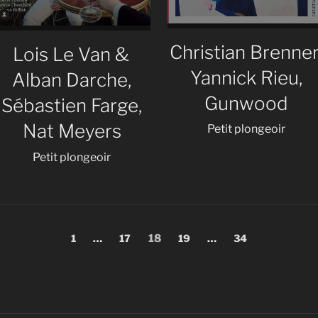
Christian Brenner
Lois Le Van &
Yannick Rieu,
Alban Darche,
Gunwood
Sébastien Farge,
Nat Meyers
Petit plongeoir
Petit plongeoir
Page
Page
Page
Page
Page
1
…
17
18
19
…
34