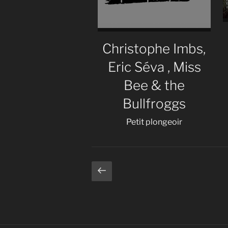
Christophe Imbs,
Eric Séva , Miss
Bee & the
Bullfroggs
Petit plongeoir
Pagination
Page
précédente
des
publications