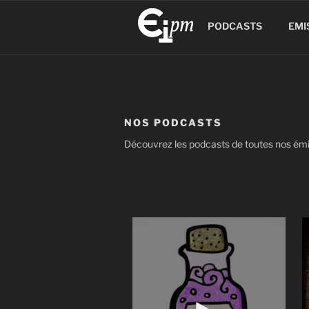
Aller
au
PODCASTS
EMI
contenu
principal
NOS PODCASTS
Découvrez les podcasts de toutes nos ém