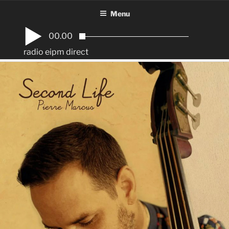
Aller
Menu
au
contenu
00.00
principal
radio eipm direct