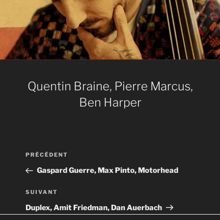
Quentin Braine, Pierre Marcus,
Ben Harper
Navigation
Article
PRÉCÉDENT
de
précédent
Gaspard Guerre, Max Pinto, Motorhead
l’article
Article
SUIVANT
suivant
Duplex, Amit Friedman, Dan Auerbach