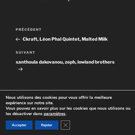
Navigation
Article
PRÉCÉDENT
de
précédent
Ckraft, Léon Phal Quintet, Malted Milk
l’article
Article
SUIVANT
suivant
xanthoula dakovanou, zeph, lowland brothers
Nous utilisons des cookies pour vous offrir la meilleure
expérience sur notre site.
Politique de confidentialité
une création spiral
Vous pouvez en savoir plus sur les cookies que nous utilisons ou
les désactiver dans
paramètres
.
Fermer la bannière des cookies GD
Accepter
Rejeter