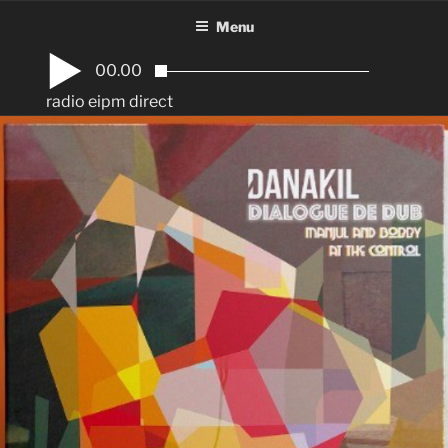
Aller
Menu
au
contenu
00.00
principal
radio eipm direct