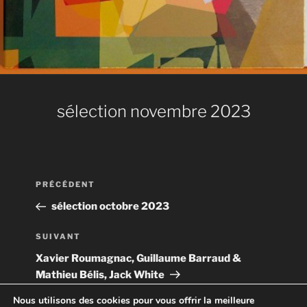
sélection novembre 2023
Navigation
Article
PRÉCÉDENT
de
précédent
sélection octobre 2023
l’article
Article
SUIVANT
suivant
Xavier Roumagnac, Guillaume Barraud &
Mathieu Bélis, Jack White
Nous utilisons des cookies pour vous offrir la meilleure