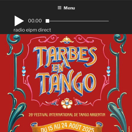
Aller
Menu
au
contenu
00.00
principal
radio eipm direct