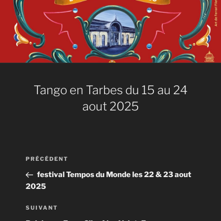
Tango en Tarbes du 15 au 24
aout 2025
Navigation
Article
PRÉCÉDENT
de
précédent
festival Tempos du Monde les 22 & 23 aout
l’article
2025
Article
SUIVANT
suivant